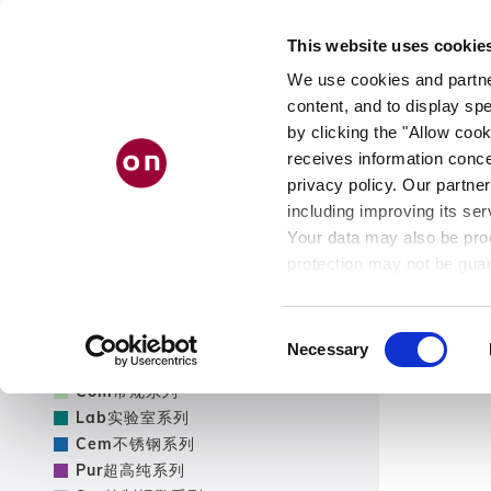
Skip
to
This website uses cookie
main
content
We use cookies and partner
content, and to display spe
by clicking the "Allow cook
receives information conce
产品筛选
privacy policy. Our partner
including improving its ser
只显示新产品
Your data may also be proc
产品筛
protection may not be guar
see our
privacy policy
.
产品线
条
Consent
Necessary
Selection
Tec
工业系列
Com
常规系列
Lab
实验室系列
Cem
不锈钢系列
Pur
超高纯系列