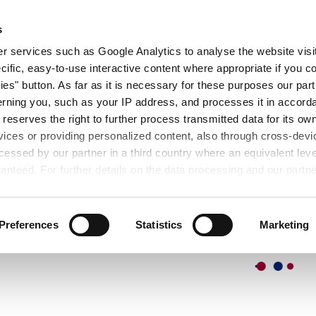
查找产品
关于我们
展会信息
研
s
 services such as Google Analytics to analyse the website visit
cific, easy-to-use interactive content where appropriate if you co
ies" button. As far as it is necessary for these purposes our par
rning you, such as your IP address, and processes it in accorda
 reserves the right to further process transmitted data for its o
vices or providing personalized content, also through cross-devic
essed by our partner in a third country where an equivalent leve
选
anteed. For further details on the data processing and our partn
Preferences
Statistics
Marketing