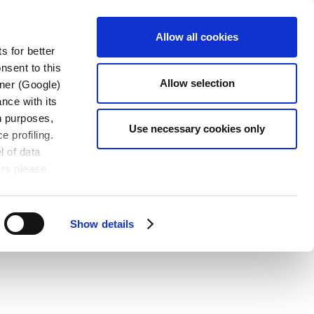
讨会
下载
联系我们
中文
Allow all cookies
s for better
nsent to this
Allow selection
tner (Google)
nce with its
wn purposes,
Use necessary cookies only
e profiling.
l of data
ers please
Show details