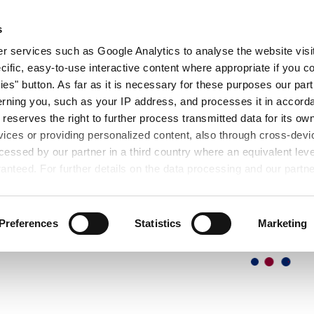
TO
SU DI NOI
FIERE
SEMINARI
DOWN
s
 services such as Google Analytics to analyse the website visit
cific, easy-to-use interactive content where appropriate if you co
ies" button. As far as it is necessary for these purposes our par
rning you, such as your IP address, and processes it in accorda
 reserves the right to further process transmitted data for its o
vices or providing personalized content, also through cross-devic
essed by our partner in a third country where an equivalent leve
anteed. For further details on the data processing and our partn
Preferences
Statistics
Marketing