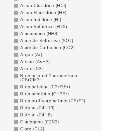
Acido Cloridrico (HCl)
Acido Fluoridrico (HF)
Acido Iodidrico (HI)
Acido Solfidrico (H2S)
Ammoniaca (NH3)
Andiride Solforosa (SO2)
Anidride Carbonica (CO2)
Argon (Ar)
Arsina (AsH3)
Azoto (N2)
Bromoclorodifluorometano
(CBrClF2)
Bromoetilene (C2H3Br)
Bromometano (CH3Br)
Bromotrifluorometano (CBrF3)
Butano (C4H10)
Butene (C4H8)
Cianogeno (C2N2)
Cloro (CL2)