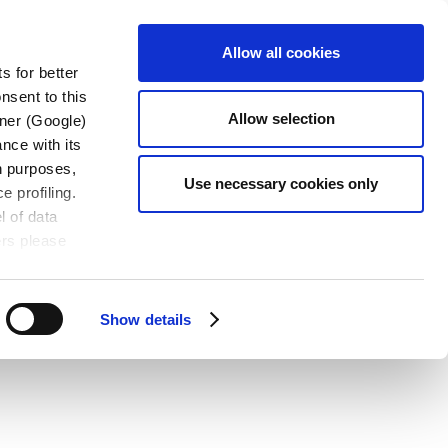
LOAD
CONTATTACI
IT
Allow all cookies
s for better
nsent to this
Allow selection
tner (Google)
nce with its
wn purposes,
Use necessary cookies only
e profiling.
l of data
ers please
Show details