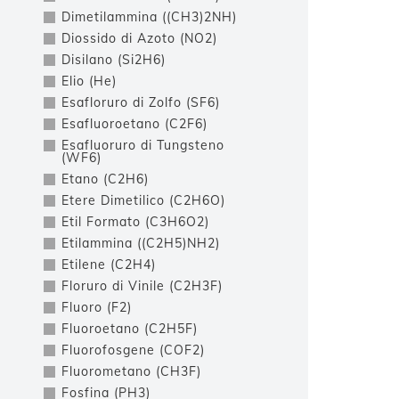
Dimetilammina ((CH3)2NH)
Diossido di Azoto (NO2)
Disilano (Si2H6)
Elio (He)
Esafloruro di Zolfo (SF6)
Esafluoroetano (C2F6)
Esafluoruro di Tungsteno
(WF6)
Etano (C2H6)
Etere Dimetilico (C2H6O)
Etil Formato (C3H6O2)
Etilammina ((C2H5)NH2)
Etilene (C2H4)
Floruro di Vinile (C2H3F)
Fluoro (F2)
Fluoroetano (C2H5F)
Fluorofosgene (COF2)
Fluorometano (CH3F)
Fosfina (PH3)