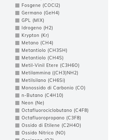
Fosgene (COCl2)
Germano (GeH4)
GPL (MIX)
Idrogeno (H2)
Krypton (Kr)
Metano (CH4)
Metantiolo (CH3SH)
Metantiolo (CH4S)
Metil-Vinil Etere (C3H6O)
Metilammina ((CH3)NH2)
Metilsilano (CH6Si)
Monossido di Carbonio (CO)
n-Butano (C4H10)
Neon (Ne)
Octafluorociclobutano (C4F8)
Octafluoropropano (C3F8)
Ossido di Etilene (C2H4O)
Ossido Nitrico (NO)