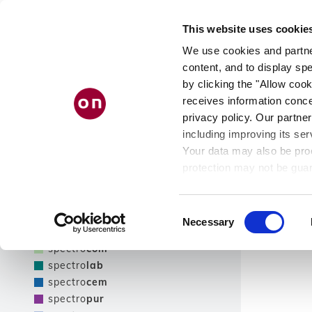
Skip
to
RICERCA PRODOT
This website uses cookie
main
content
We use cookies and partner
content, and to display spe
by clicking the "Allow cook
receives information conce
Filtra
privacy policy. Our partner
including improving its ser
Mostra solo i prodotti NUOVI
Your data may also be proc
Filtra
protection may not be guar
see our
privacy policy
.
Linea prodotto
risultati
Consent
Necessary
Selection
spectro
tec
spectro
com
spectro
lab
spectro
cem
spectro
pur