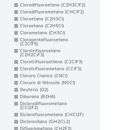
Clorodifluoroetano (C2H3ClF2)
Clorodifluorometano (CHClF2)
Cloroetano (C2H3Cl)
Cloroetano (C2H5Cl)
Clorometano (CH3Cl)
Cloropentafluoroetano
(C2ClF5)
Clorotrifluoroetano
(C2H2ClF3)
Clorotrifluoroetilene (C2ClF3)
Clorotrifluorometano (CClF3)
Cloruro Cianico (CNCl)
Cloruro di Nitrosile (NOCl)
Deuterio (D2)
Diborano (B2H6)
Diclorodifluorometano
(CCl2F2)
Diclorofluorometano (CHCl2F)
Diclorosilano (SiH2CL2)
Difluorometano (CH2F2)