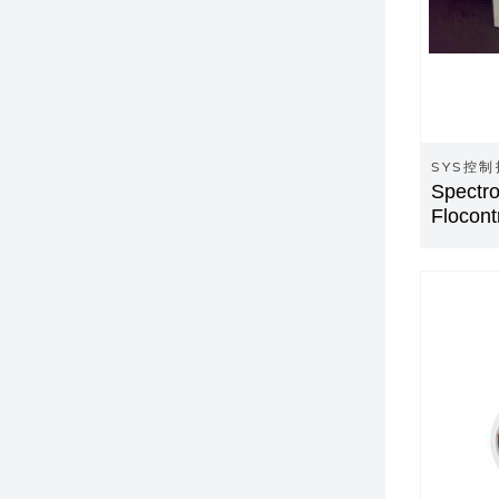
SYS控
Spect
Flocont