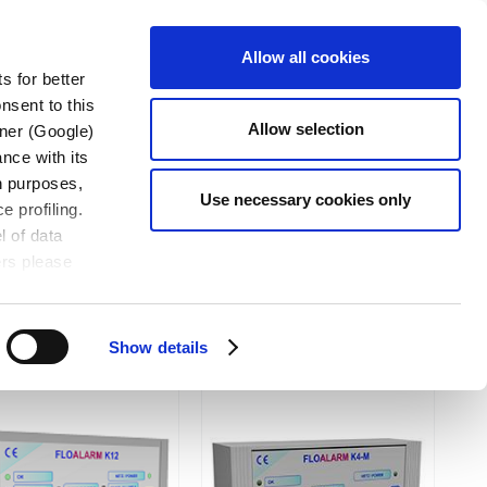
讨会
下载
联系我们
中文
Allow all cookies
s for better
nsent to this
Allow selection
tner (Google)
nce with its
wn purposes,
Use necessary cookies only
e profiling.
l of data
ers please
Show details