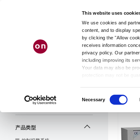
Skip
to
This website uses cookie
main
content
We use cookies and partner
content, and to display spe
by clicking the "Allow cook
receives information conce
产品筛选
清除所有筛选条件
privacy policy. Our partner
including improving its ser
只显示新产品
Your data may also be proc
产品筛
protection may not be guar
see our
privacy policy
.
产品线
13
条
Consent
Necessary
Selection
Sys
控制报警系列
产品类型