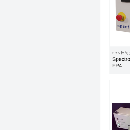
SYS控
Spect
FP4