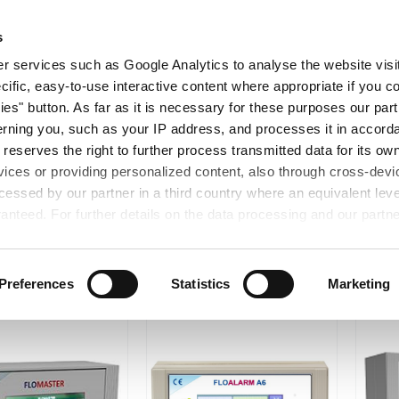
查找产品
关于我们
展会信息
研
s
 services such as Google Analytics to analyse the website visit
cific, easy-to-use interactive content where appropriate if you co
ies" button. As far as it is necessary for these purposes our par
rning you, such as your IP address, and processes it in accorda
 reserves the right to further process transmitted data for its o
vices or providing personalized content, also through cross-devic
essed by our partner in a third country where an equivalent leve
×
选
清除所有筛选条件
产品线
:
Sys控制报警系列
anteed. For further details on the data processing and our partn
Preferences
Statistics
Marketing