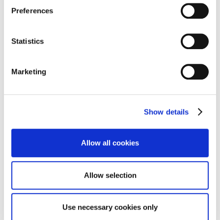
partner in a third country where an equivalent level of
Preferences
data protection may not be guaranteed. For further details
on the data processing and our partners please see
our
privacy policy
.
Statistics
LAB实验室系列
Spectrolab 节流和截止阀 V6M-3
Marketing
Show details
LAB实验室系列
Spectrolab 钢瓶减压阀 FM35-F
Allow all cookies
Allow selection
LAB实验室系列
Spectrolab 钢瓶减压阀 FM35-L
Use necessary cookies only