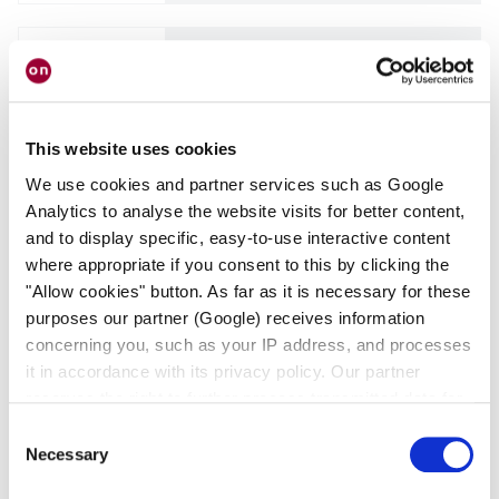
LAB实验室系列
Spectrolab 终端减压阀 EM75
This website uses cookies
We use cookies and partner services such as Google
Analytics to analyse the website visits for better content,
and to display specific, easy-to-use interactive content
LAB实验室系列
where appropriate if you consent to this by clicking the
Spectrolab 膜片截止阀 DVM
"Allow cookies" button. As far as it is necessary for these
purposes our partner (Google) receives information
concerning you, such as your IP address, and processes
it in accordance with its privacy policy. Our partner
reserves the right to further process transmitted data for
its own purposes, including improving its services or
Consent
LAB实验室系列
providing personalized content, also through cross-
Necessary
Selection
Spectrolab 膜片截止阀 MV3-M
device profiling. Your data may also be processed by our