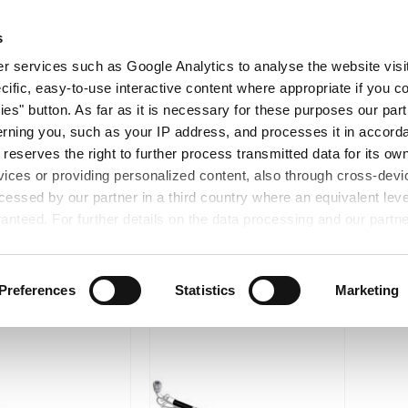
查找产品
关于我们
展会信息
研
s
 services such as Google Analytics to analyse the website visit
cific, easy-to-use interactive content where appropriate if you co
ies" button. As far as it is necessary for these purposes our par
rning you, such as your IP address, and processes it in accorda
 reserves the right to further process transmitted data for its o
vices or providing personalized content, also through cross-devic
essed by our partner in a third country where an equivalent leve
×
选
清除所有筛选条件
产品类型
:
高压软管
anteed. For further details on the data processing and our partn
Preferences
Statistics
Marketing