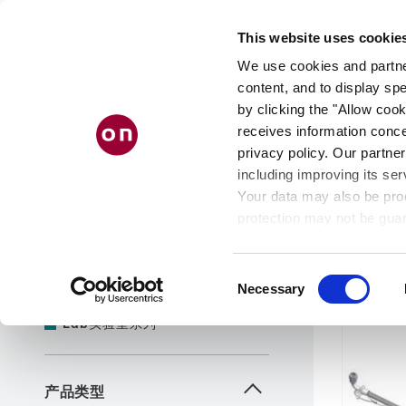
Skip
to
This website uses cookie
main
content
We use cookies and partner
content, and to display spe
by clicking the "Allow cook
receives information conce
产品筛选
清除所有筛选条件
privacy policy. Our partner
including improving its ser
只显示新产品
Your data may also be proc
产品筛
protection may not be guar
see our
privacy policy
.
产品线
2
条
Consent
Necessary
Selection
Tec
工业系列
Lab
实验室系列
产品类型