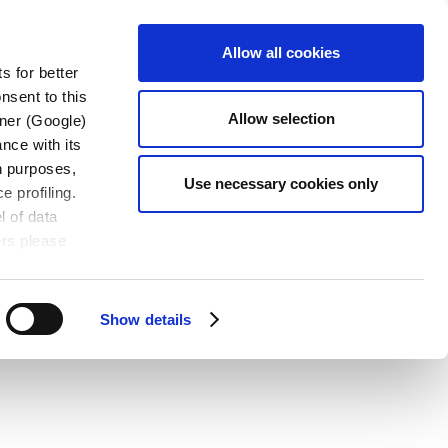
讨会
下载
联系我们
中文
Allow all cookies
s for better
nsent to this
Allow selection
tner (Google)
nce with its
wn purposes,
Use necessary cookies only
e profiling.
l of data
ers please
Show details